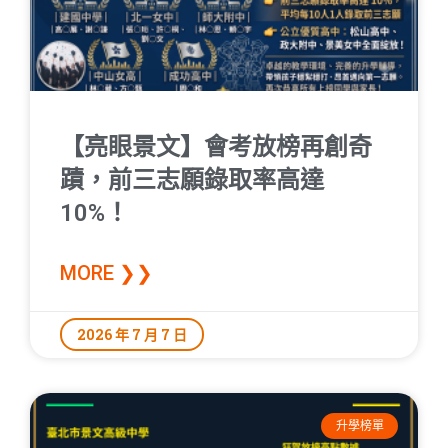
【亮眼景文】會考放榜再創奇
蹟，前三志願錄取率高達
10%！
MORE ❯❯
2026 年 7 月 7 日
升學榜單