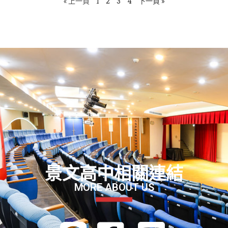
« 上一頁
1
2
3
4
下一頁 »
景文高中相關連結
MORE ABOUT US