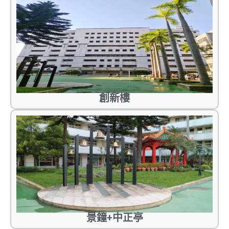
創新樓
景鐘+中正亭