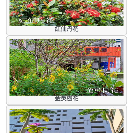
紅仙丹花
金英樹花