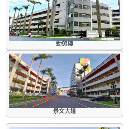
勤勞樓
景文大道