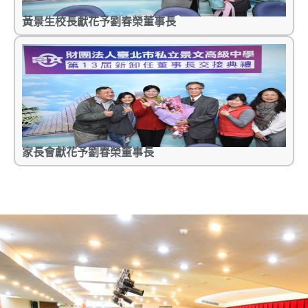
黃景生校長獻花予劉春榮董事長
家長會獻花予劉春榮董事長