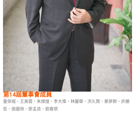
第14屆董事會成員
董保城、王美霞、朱燦煌、李大偉、林麗華、洪久賢、秦夢群、許勝
哲、張國保、廖孟良、劉春榮