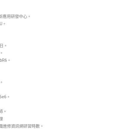
新應用研發中心。
TU。
3日。
。
qbR6。
日。
e6e6。
師。
理
職進修資訊網研習時數。