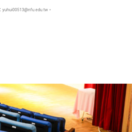
0513@nfu.edu.tw。