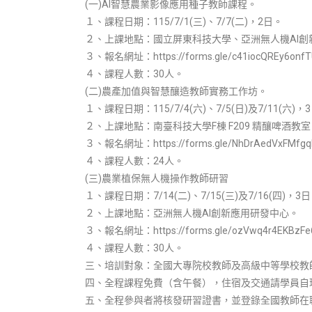
(一)AI智慧農業影像應用種子教師課程。
１、課程日期：115/7/1(三)、7/7(二)，2日。
２、上課地點：國立屏東科技大學、亞洲無人機AI創
３、報名網址：https://forms.gle/c41iocQREy6onf
４、課程人數：30人。
(二)農產加值與智慧釀造教師實務工作坊。
１、課程日期：115/7/4(六)、7/5(日)及7/11(六)，
２、上課地點：南臺科技大學F棟 F209 精釀啤酒教室
３、報名網址：https://forms.gle/NhDrAedVxFMfg
４、課程人數：24人。
(三)農業植保無人機操作教師研習
１、課程日期：7/14(二)、7/15(三)及7/16(四)，3
２、上課地點：亞洲無人機AI創新應用研發中心。
３、報名網址：https://forms.gle/ozVwq4r4EKBzF
４、課程人數：30人。
三、培訓對象：全國大專院校教師及高級中等學校教
四、全程課程免費（含午餐），住宿及交通請學員自
五、全程參與者將核發研習證書，並登錄全國教師在