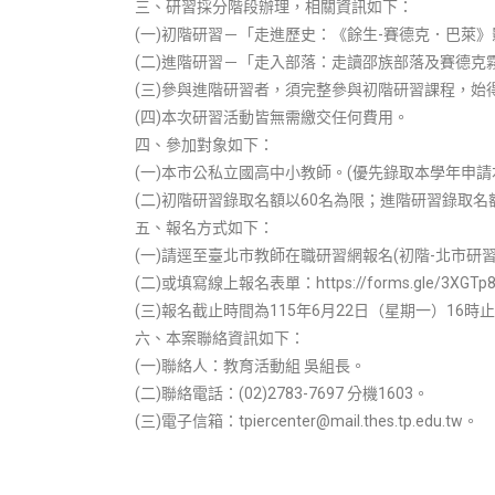
三、研習採分階段辦理，相關資訊如下：
(一)初階研習－「走進歷史：《餘生-賽德克．巴萊》
(二)進階研習－「走入部落：走讀邵族部落及賽德克霧
(三)參與進階研習者，須完整參與初階研習課程，始
(四)本次研習活動皆無需繳交任何費用。
四、參加對象如下：
(一)本市公私立國高中小教師。(優先錄取本學年申請
(二)初階研習錄取名額以60名為限；進階研習錄取
五、報名方式如下：
(一)請逕至臺北市教師在職研習網報名(初階-北市研習字第1
(二)或填寫線上報名表單：https://forms.gle/3XGTp8
(三)報名截止時間為115年6月22日（星期一）16
六、本案聯絡資訊如下：
(一)聯絡人：教育活動組 吳組長。
(二)聯絡電話：(02)2783-7697 分機1603。
(三)電子信箱：tpiercenter@mail.thes.tp.edu.tw。