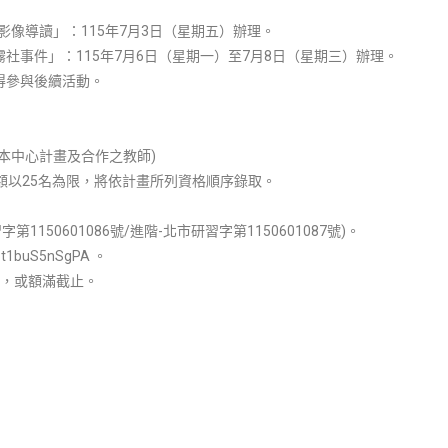
影像導讀」：115年7月3日（星期五）辦理。
社事件」：115年7月6日（星期一）至7月8日（星期三）辦理。
得參與後續活動。
本中心計畫及合作之教師)
名額以25名為限，將依計畫所列資格順序錄取。
150601086號/進階-北市研習字第1150601087號)。
t1buS5nSgPA 。
時止，或額滿截止。