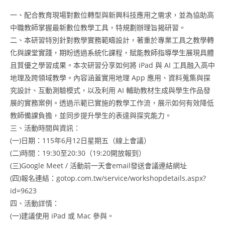
一、配合教育現場對數位轉型與新興科技應用之需求，並為協助高
中職教師掌握最新數位教學工具，特規劃辦理旨揭研習。
二、本研習特別針對教學實務範疇設計，著重於專業工具之教學轉
化與課堂實踐，期盼透過系統化課程，賦能教師指導學生展現具體
且質優之學習成果。本次研習分享如何將 iPad 與 AI 工具融入高中
地理及跨領域教學。內容涵蓋實用地理 App 應用、資料蒐集與探
究設計、互動測驗模式，以及利用 AI 輔助教材生成與學生作品發
展的實務案例。透過示範已實施的教學工作流，展示如何有效降低
教師備課負擔，並同步提升學生的表達與探究能力。
三、活動時間與資訊：
(一)日期：115年6月12日星期五（線上會議）
(二)時間：19:30至20:30（19:20開放報到）
(三)Google Meet / 活動前一天會email發送會議連結網址
(四)報名連結：gotop.com.tw/service/workshopdetails.aspx?
id=9623
四、活動詳情：
(一)建議使用 iPad 或 Mac 參與。