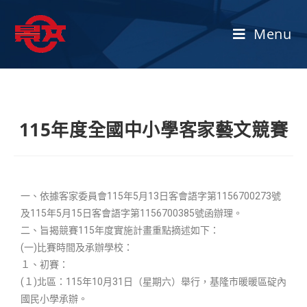
Menu
115年度全國中小學客家藝文競賽
一、依據客家委員會115年5月13日客會語字第1156700273號
及115年5月15日客會語字第1156700385號函辦理。
二、旨揭競賽115年度實施計畫重點摘述如下：
(一)比賽時間及承辦學校：
１、初賽：
(１)北區：115年10月31日（星期六）舉行，基隆市暖暖區碇內
國民小學承辦。